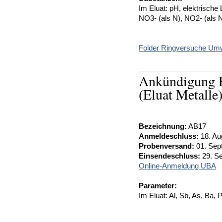
Im Eluat: pH, elektrische 
NO3- (als N), NO2- (als 
Folder Ringversuche Umw
Ankündigung R
(Eluat Metalle
Bezeichnung:
AB17
Anmeldeschluss:
18. Au
Probenversand:
01. Sep
Einsendeschluss:
29. S
Online-Anmeldung UBA
Parameter:
Im Eluat: Al, Sb, As, Ba, 